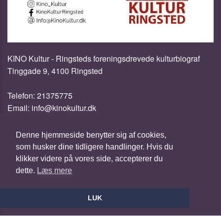
KINO Kultur - Ringsteds foreningsdrevede kulturbiograf
Tinggade 9, 4100 Ringsted
Telefon:
21375775
Email:
info@kinokultur.dk
Cookie- og privatlivspolitik
Denne hjemmeside benytter sig af cookies,
som husker dine tidligere handlinger. Hvis du
Fødevarestyrelsens kontrolrapport
klikker videre på vores side, accepterer du
dette.
Læs mere
Website og billetsystem fra ebillet a/s
LUK