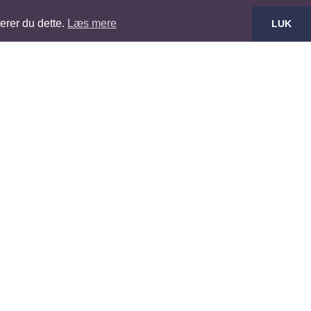
erer du dette.
Læs mere
LUK